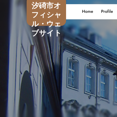
Skip
汐碕市オ
to
Home
Profile
フィシャ
content
ル・ウェ
ブサイト