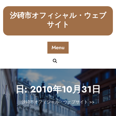
Skip
to
汐碕市オフィシャル・ウェブ
content
サイト
Menu
日:
2010年10月31日
汐碕市オフィシャル・ウェブサイト
>>